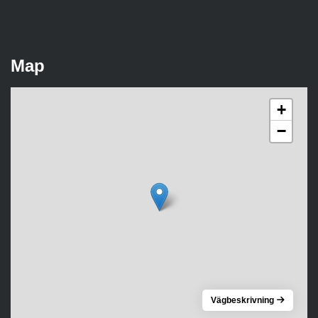
Map
+
−
Vägbeskrivning