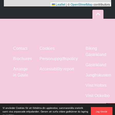
Leaflet
|
©
OpenStreetMap
contributors
Contact
Cookies
Biking
Gästrikland
Brochures
Personuppgiftspolicy
Gästrikland
Arrange
Accessibility report
in Gävle
Jungfrukusten
Visit Hofors
Visit Ockelbo
Visit
Vi använder Cookies för att förbättra din upplevelse, sammanställa statistik
Jag förstår
samt visa anpassade erbjudanden. Genom att surfa vidare godkänner du lagring
Sandviken