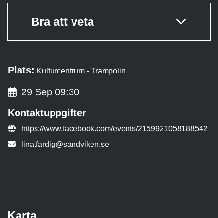
Bra att veta
Plats:
Kulturcentrum - Trampolin
29 Sep 09:30
Kontaktuppgifter
Evenemangslänk:
https://www.facebook.com/events/2159921058188542
E-post:
lina.fardig@sandviken.se
Karta