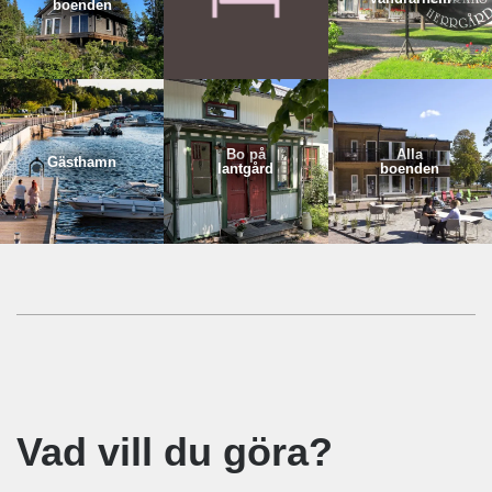
boenden
Bo på
Alla
Gästhamn
lantgård
boenden
Vad vill du göra?