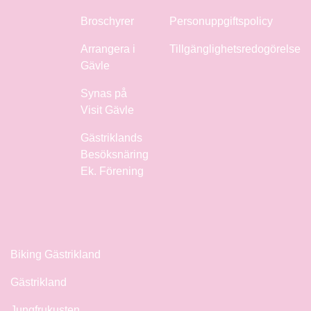
Broschyrer
Personuppgiftspolicy
Arrangera i
Tillgänglighetsredogörelse
Gävle
Synas på
Visit Gävle
Gästriklands
Besöksnäring
Ek. Förening
Biking Gästrikland
Gästrikland
Jungfrukusten