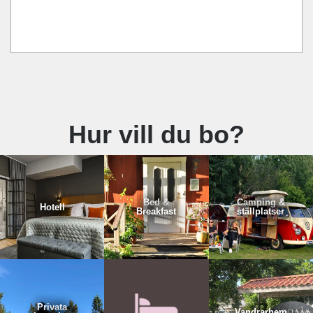
Hur vill du bo?
Bed &
Camping &
Hotell
Breakfast
ställplatser
Privata
Vandrarhem