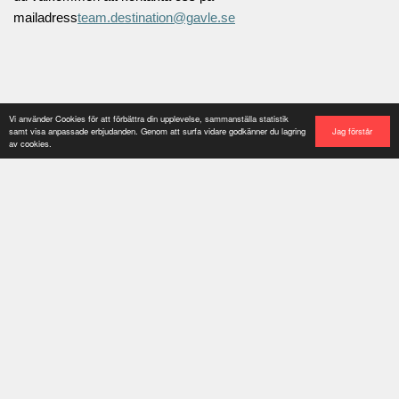
mailadress
team.destination@gavle.se
Vi använder Cookies för att förbättra din upplevelse, sammanställa statistik
Jag förstår
samt visa anpassade erbjudanden. Genom att surfa vidare godkänner du lagring
av cookies.
Buss & tåg -
resa hit
Gävlesouvenirer
Här finns tips på hur
Vill du ha ett minne från Gävle
du tar dig till Gävle,
eller en gåva till någon?
samt tips på hur du
Butikerna/företagen nedan säljer
enkelt tar dig runt
allt från mjukisbockar till
när du väl är på
brandfiltar och brickor.
plats.
Notera att alla återförsäljare inte
X-trafik
- Buss och