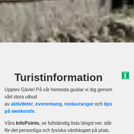
Turistinformation
Upplev Gävle! På vår hemsida guidar vi dig genom
vårt stora utbud
av
aktiviteter
,
evenemang
,
r
estauranger
och
t
ips
på weekends
.
Våra
InfoPoints,
se fullständig lista längst ner, står
för det personliga och fysiska värdskapet på plats.