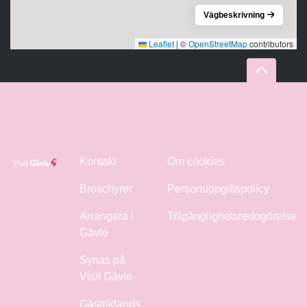
Vägbeskrivning
Leaflet
|
©
OpenStreetMap
contributors
Kontakt
Om cookies
Broschyrer
Personuppgiftspolicy
Arrangera i
Tillgänglighetsredogörelse
Gävle
Synas på
Visit Gävle
Gästriklands