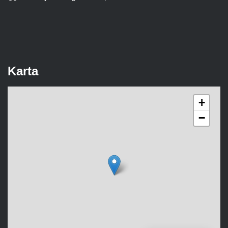
Karta
+
−