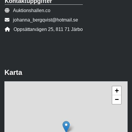
Kontaktuppgifter
Webbsida:
Auktionshallen.co
E-post:
johanna_bergqvist@hotmail.se
Adress:
Oppsättarvägen 25, 811 71 Järbo
Karta
+
−