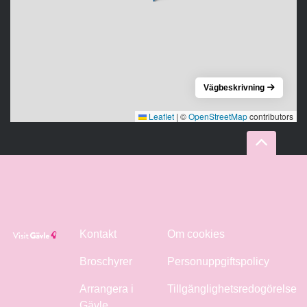
Vägbeskrivning
Leaflet
|
©
OpenStreetMap
contributors
Kontakt
Om cookies
Broschyrer
Personuppgiftspolicy
Arrangera i
Tillgänglighetsredogörelse
Gävle