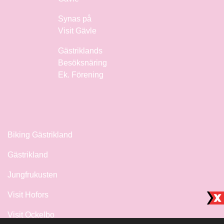
Synas på
Visit Gävle
Gästriklands
Besöksnäring
Ek. Förening
Biking Gästrikland
Gästrikland
Jungfrukusten
Visit Hofors
Visit Ockelbo