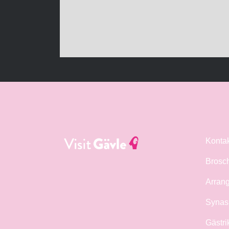
Konta
Brosc
Arrang
Synas 
Gästri