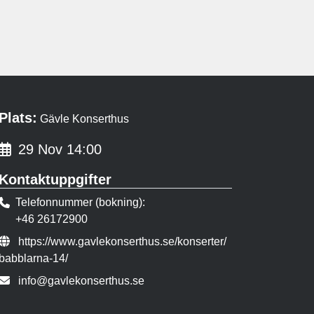
Plats:
Gävle Konserthus
29 Nov 14:00
Kontaktuppgifter
Telefonnummer (bokning)
+46 26172900
Evenemangslänk:
https://www.gavlekonserthus.se/konserter/
babblarna-14/
E-post:
info@gavlekonserthus.se