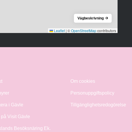
Vägbeskrivning
Leaflet
|
©
OpenStreetMap
contributors
kt
Om cookies
hyrer
Personuppgiftspolicy
era i Gävle
Tillgänglighetsredogörelse
på Visit Gävle
klands Besöksnäring Ek.