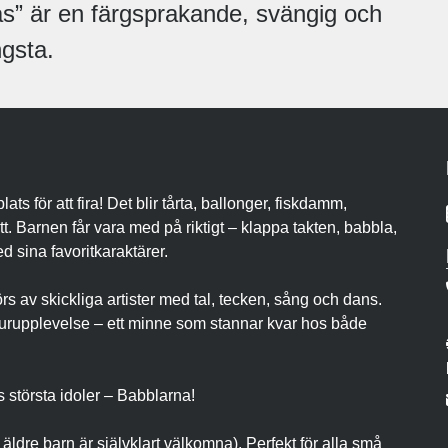
s” är en färgsprakande, svängig och
ngsta.
ats för att fira! Det blir tårta, ballonger, fiskdamm,
. Barnen får vara med på riktigt – klappa takten, babbla,
 sina favoritkaraktärer.
rs av skickliga artister med tal, tecken, sång och dans.
ulturupplevelse – ett minne som stannar kvar hos både
 största idoler – Babblarna!
dre barn är självklart välkomna). Perfekt för alla små