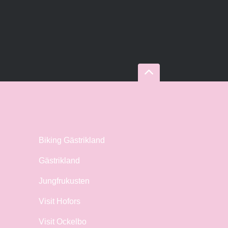
Biking Gästrikland
Gästrikland
Jungfrukusten
Visit Hofors
Visit Ockelbo