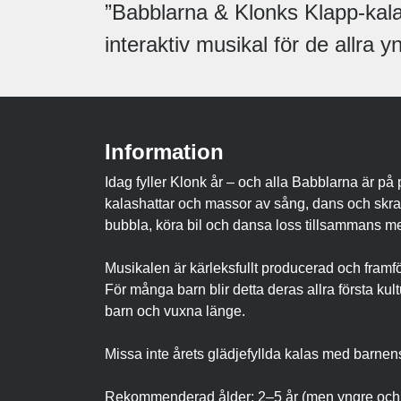
”Babblarna & Klonks Klapp-kala
interaktiv musikal för de allra y
Information
Idag fyller Klonk år – och alla Babblarna är på pl
kalashattar och massor av sång, dans och skratt
bubbla, köra bil och dansa loss tillsammans med
Musikalen är kärleksfullt producerad och framfö
För många barn blir detta deras allra första k
barn och vuxna länge.
Missa inte årets glädjefyllda kalas med barnens
Rekommenderad ålder: 2–5 år (men yngre och äl