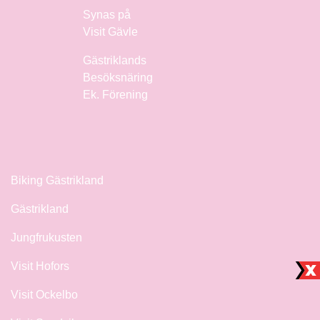
Synas på
Visit Gävle
Gästriklands
Besöksnäring
Ek. Förening
Biking Gästrikland
Gästrikland
Jungfrukusten
Visit Hofors
Visit Ockelbo