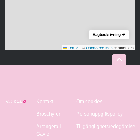
Vägbeskrivning
Leaflet
|
©
OpenStreetMap
contributors
Kontakt
Om cookies
Broschyrer
Personuppgiftspolicy
Arrangera i
Tillgänglighetsredogörelse
Gävle