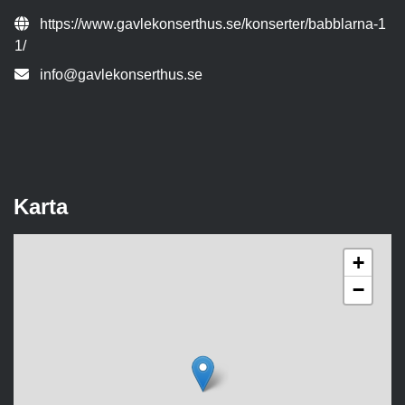
Evenemangslänk:
https://www.gavlekonserthus.se/konserter/babblarna-1
1/
E-post:
info@gavlekonserthus.se
Karta
+
−