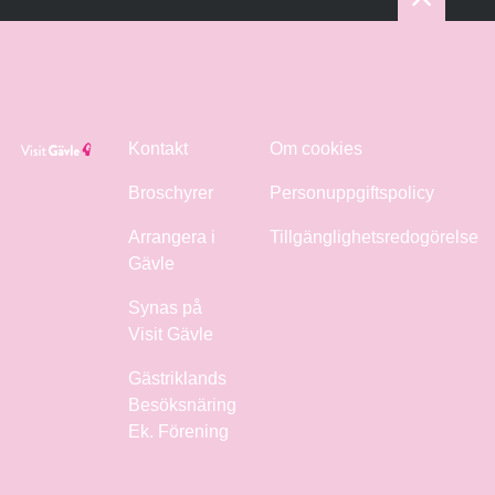
Kontakt
Om cookies
Broschyrer
Personuppgiftspolicy
Arrangera i
Tillgänglighetsredogörelse
Gävle
Synas på
Visit Gävle
Gästriklands
Besöksnäring
Ek. Förening