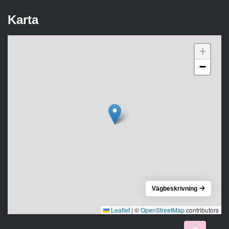
Karta
+
−
Vägbeskrivning
Leaflet
|
©
OpenStreetMap
contributors