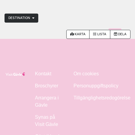
DESTINATION
KARTA
LISTA
DELA
Kontakt
Om cookies
Broschyrer
Personuppgiftspolicy
Arrangera i
Tillgänglighetsredogörelse
Gävle
Synas på
Visit Gävle