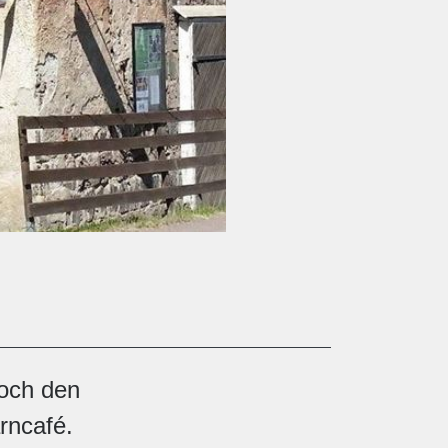
 och den
rncafé.