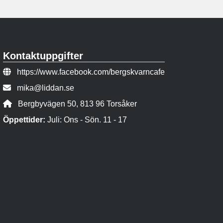
Kontaktuppgifter
Webbsida:
https://www.facebook.com/bergskvarncafe
E-post:
mika@liddan.se
Adress:
Bergbyvägen 50, 813 96 Torsåker
Öppettider:
Juli: Ons - Sön. 11 - 17