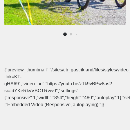
{"preview_thumbnail":"/sites/cb_gastrikland/files/styles/
itok=KT-
gHA69","video_url":"https://youtu.be/zTk9vBPw8as?
si=IdYKeRkvVBCTRvw0","settings":
{"responsive":1,"width":"854","height":"480","autoplay":1},"s
["Embedded Video (Responsive, autoplaying)."]}