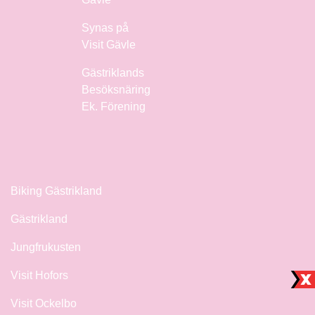
Synas på
Visit Gävle
Gästriklands
Besöksnäring
Ek. Förening
Biking Gästrikland
Gästrikland
Jungfrukusten
Visit Hofors
Visit Ockelbo