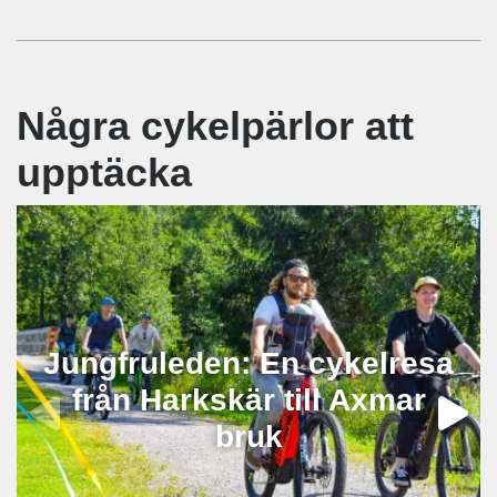
Några cykelpärlor att
upptäcka
Jungfruleden: En cykelresa
från Harkskär till Axmar
bruk