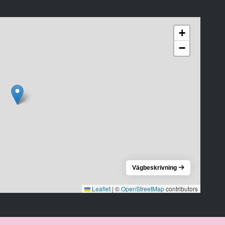
+
−
Vägbeskrivning
Leaflet
|
©
OpenStreetMap
contributors