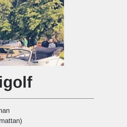
igolf
 man
smattan)