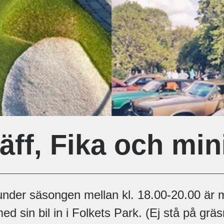
räff, Fika och min
nder säsongen mellan kl. 18.00-20.00 är
 sin bil in i Folkets Park. (Ej stå på grä