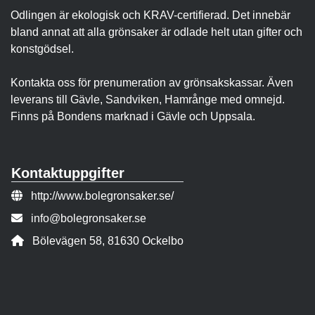
Odlingen är ekologisk och KRAV-certifierad. Det innebär
bland annat att alla grönsaker är odlade helt utan gifter och
konstgödsel.
Kontakta oss för prenumeration av grönsakskassar. Även
leverans till Gävle, Sandviken, Hamrånge med omnejd.
Finns på Bondens marknad i Gävle och Uppsala.
Kontaktuppgifter
Webbsida:
http://www.bolegronsaker.se/
E-post:
info@bolegronsaker.se
Adress:
Bölevägen 58, 81630 Ockelbo