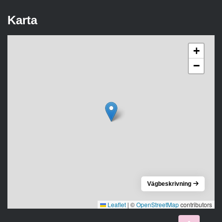
Karta
+
−
Vägbeskrivning
Leaflet
|
©
OpenStreetMap
contributors