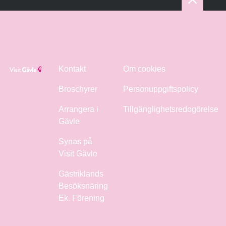
Kontakt
Om cookies
Broschyrer
Personuppgiftspolicy
Arrangera i
Tillgänglighetsredogörelse
Gävle
Synas på
Visit Gävle
Gästriklands
Besöksnäring
Ek. Förening