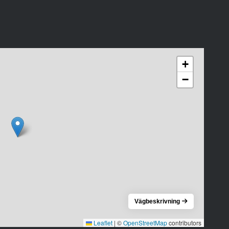
+
−
Vägbeskrivning
Leaflet
|
©
OpenStreetMap
contributors