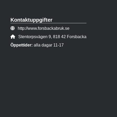
Kontaktuppgifter
Webbsida:
http://www.forsbackabruk.se
Adress:
Stentorpsvägen 9, 818 42 Forsbacka
Öppettider:
alla dagar 11-17