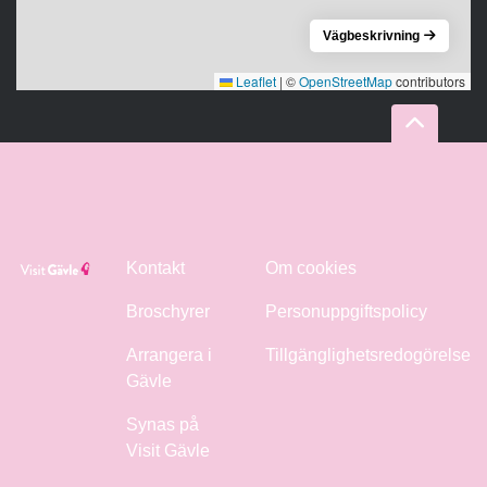
Vägbeskrivning
Leaflet
|
©
OpenStreetMap
contributors
Kontakt
Om cookies
Broschyrer
Personuppgiftspolicy
Arrangera i
Tillgänglighetsredogörelse
Gävle
Synas på
Visit Gävle