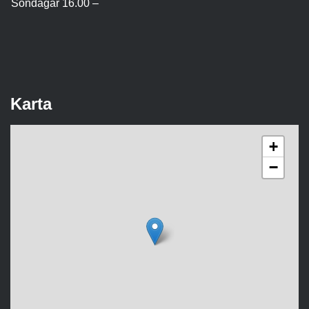
Söndagar 16.00 –
Karta
+
−