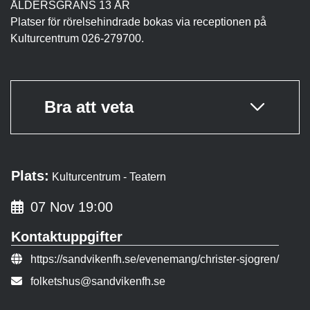
ÅLDERSGRÄNS 13 ÅR
Platser för rörelsehindrade bokas via receptionen på
Kulturcentrum 026-279700.
Bra att veta
Plats:
Kulturcentrum - Teatern
07 Nov 19:00
Kontaktuppgifter
Evenemangslänk:
https://sandvikenfh.se/evenemang/christer-sjogren/
E-post:
folketshus@sandvikenfh.se