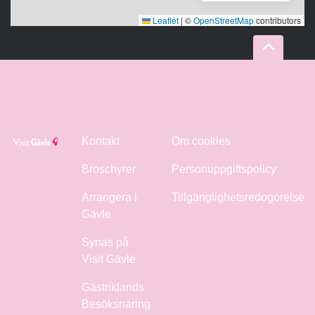
Leaflet
|
©
OpenStreetMap
contributors
Kontakt
Om cookies
Broschyrer
Personuppgiftspolicy
Arrangera i
Tillgänglighetsredogörelse
Gävle
Synas på
Visit Gävle
Gästriklands
Besöksnäring