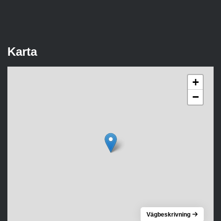
Karta
+
−
Vägbeskrivning