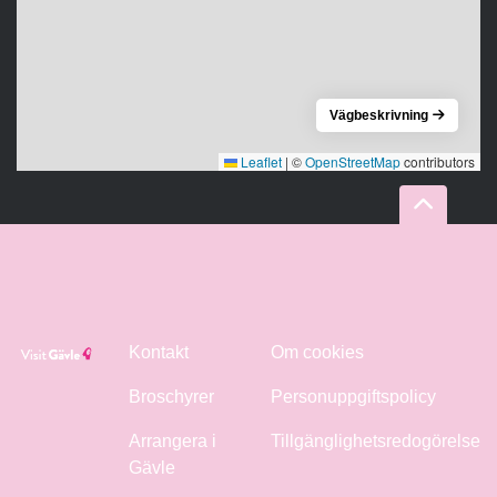
Vägbeskrivning
Leaflet
|
©
OpenStreetMap
contributors
Kontakt
Om cookies
Broschyrer
Personuppgiftspolicy
Arrangera i
Tillgänglighetsredogörelse
Gävle