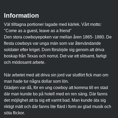
Information
Väl tilltagna portioner lagade med kärlek. Vårt motto:
"Come as a guest, leave as a friend"
Den stora cowboyepoken var mellan åren 1865- 1880. De
flesta cowboys var unga män som var återvändande
soldater efter kriget. Dom försörjde sig genom att driva
boskap från Texas och norrut. Det var ett slitsamt, farligt
och mödosamt arbete.
När arbetet med att driva sin jord var slutfört fick man om
man hade tur några dollar som lön.
Glädjen var då, för en ung cowboy att komma till en stad
där man kunde bo på hotell med en ren säng. Där fanns
det möjlighet att ta sig ett varmt bad. Man kunde äta sig
riktigt mätt och där fanns lite flärd i form av glad musik och
söta flickor.