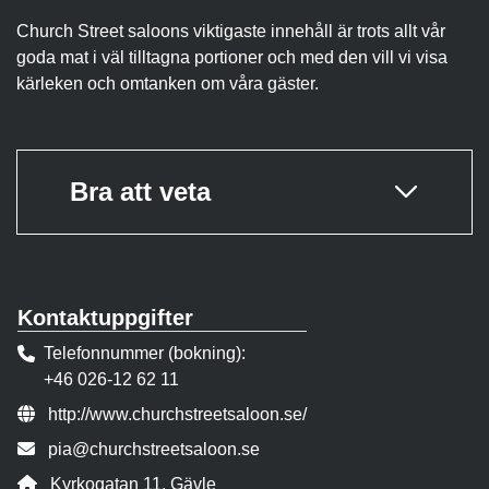
Church Street saloons viktigaste innehåll är trots allt vår
goda mat i väl tilltagna portioner och med den vill vi visa
kärleken och omtanken om våra gäster.
Bra att veta
Kontaktuppgifter
Telefonnummer (bokning)
+46 026-12 62 11
Webbsida:
http://www.churchstreetsaloon.se/
E-post:
pia@churchstreetsaloon.se
Adress:
Kyrkogatan 11, Gävle