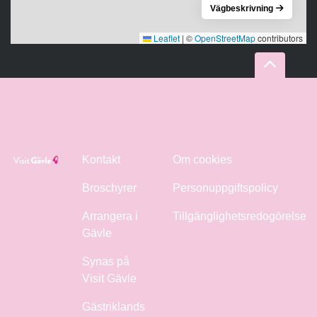
Vägbeskrivning
Leaflet
|
©
OpenStreetMap
contributors
Kontakt
Om cookies
Broschyrer
Personuppgiftspolicy
Arrangera i
Tillgänglighetsredogörelse
Gävle
Synas på
Visit Gävle
Gästriklands