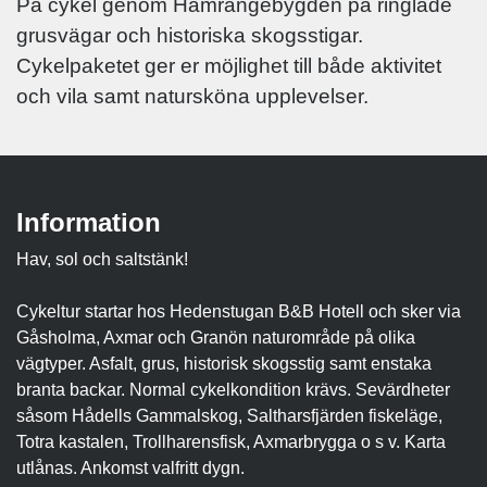
På cykel genom Hamrångebygden på ringlade
grusvägar och historiska skogsstigar.
Cykelpaketet ger er möjlighet till både aktivitet
och vila samt natursköna upplevelser.
Information
Hav, sol och saltstänk!
Cykeltur startar hos Hedenstugan B&B Hotell och sker via
Gåsholma, Axmar och Granön naturområde på olika
vägtyper. Asfalt, grus, historisk skogsstig samt enstaka
branta backar. Normal cykelkondition krävs. Sevärdheter
såsom Hådells Gammalskog, Saltharsfjärden fiskeläge,
Totra kastalen, Trollharensfisk, Axmarbrygga o s v. Karta
utlånas. Ankomst valfritt dygn.