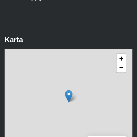
Karta
+
−