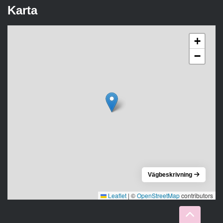
Karta
+
−
Vägbeskrivning
Leaflet
|
©
OpenStreetMap
contributors