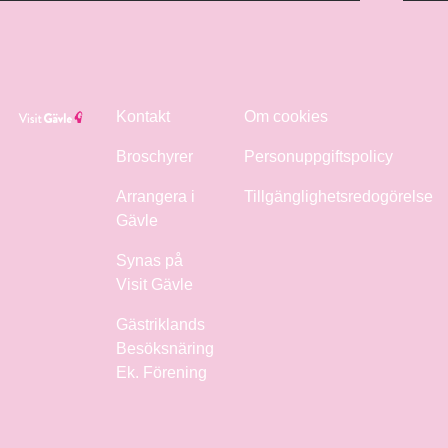
Kontakt
Om cookies
Broschyrer
Personuppgiftspolicy
Arrangera i
Tillgänglighetsredogörelse
Gävle
Synas på
Visit Gävle
Gästriklands
Besöksnäring
Ek. Förening