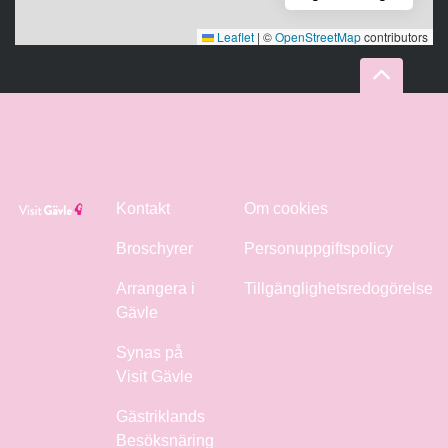
Leaflet
|
©
OpenStreetMap
contributors
Kontakt
Om cookies
Broschyrer
Personuppgiftspolicy
Arrangera i
Tillgänglighetsredogörelse
Gävle
Synas på
Visit Gävle
Gästriklands
Besöksnäring