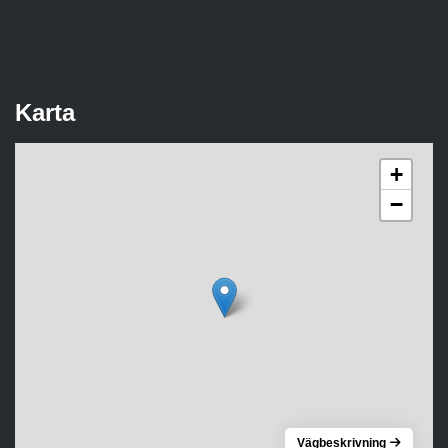
Karta
+
−
Vägbeskrivning