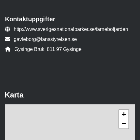
Kontaktuppgifter
Webbsida:
http://www.sverigesnationalparker.se/farnebofjarden
E-post:
gavleborg@lansstyrelsen.se
Adress:
Gysinge Bruk, 811 97 Gysinge
Karta
+
−