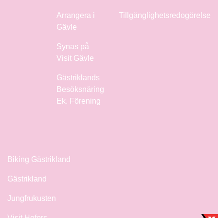
Arrangera i
Tillgänglighetsredogörelse
Gävle
Synas på
Visit Gävle
Gästriklands
Besöksnäring
Ek. Förening
Biking Gästrikland
Gästrikland
Jungfrukusten
Visit Hofors