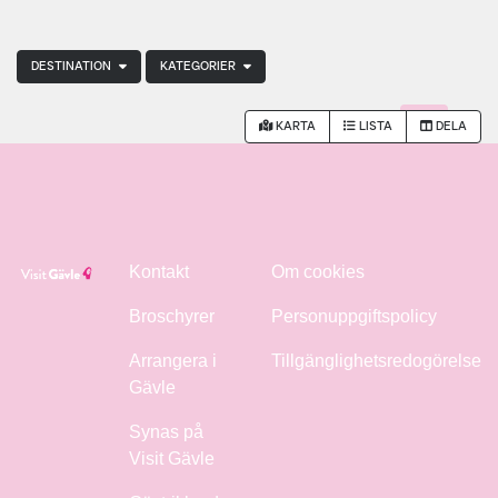
DESTINATION
KATEGORIER
KARTA
LISTA
DELA
Kontakt
Om cookies
Broschyrer
Personuppgiftspolicy
Arrangera i
Tillgänglighetsredogörelse
Gävle
Synas på
Visit Gävle