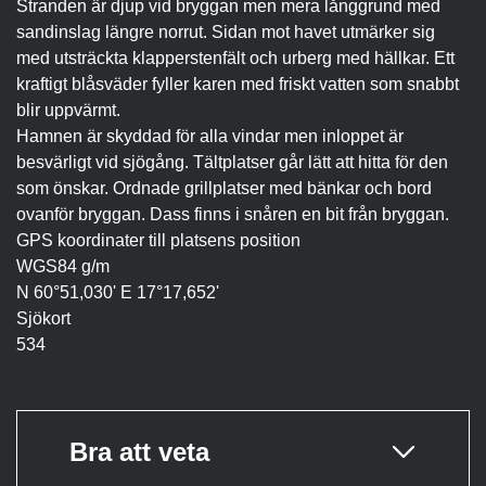
Stranden är djup vid bryggan men mera långgrund med
sandinslag längre norrut. Sidan mot havet utmärker sig
med utsträckta klapperstenfält och urberg med hällkar. Ett
kraftigt blåsväder fyller karen med friskt vatten som snabbt
blir uppvärmt.
Hamnen är skyddad för alla vindar men inloppet är
besvärligt vid sjögång. Tältplatser går lätt att hitta för den
som önskar. Ordnade grillplatser med bänkar och bord
ovanför bryggan. Dass finns i snåren en bit från bryggan.
GPS koordinater till platsens position
WGS84 g/m
N 60°51,030ʹ E 17°17,652ʹ
Sjökort
534
Bra att veta