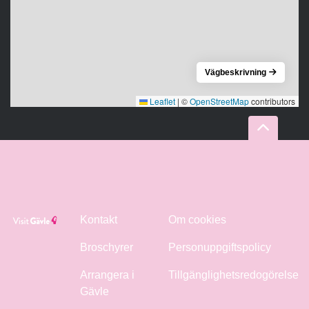
Vägbeskrivning
Leaflet
|
©
OpenStreetMap
contributors
Kontakt
Om cookies
Broschyrer
Personuppgiftspolicy
Arrangera i
Tillgänglighetsredogörelse
Gävle