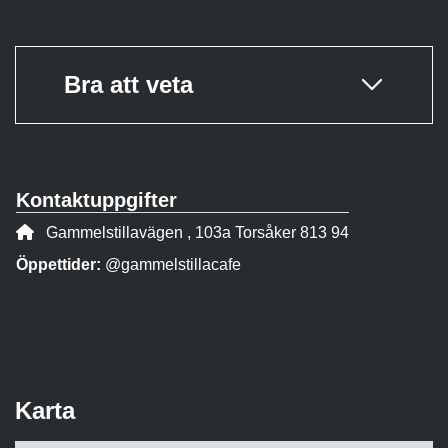
Bra att veta
Kontaktuppgifter
Adress:
Gammelstillavägen , 103a Torsåker 813 94
Öppettider:
@gammelstillacafe
Karta