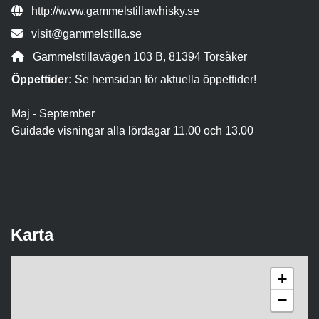
Webbsida:
http://www.gammelstillawhisky.se
E-post:
visit@gammelstilla.se
Adress:
Gammelstillavägen 103 B, 81394 Torsåker
Öppettider:
Se hemsidan för aktuella öppettider!
Maj - September
Guidade visningar alla lördagar 11.00 och 13.00
Karta
+
−