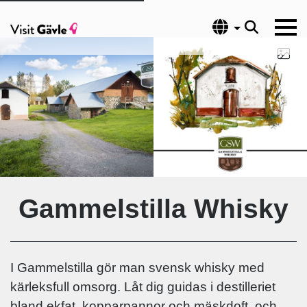
Språk
Gammelstilla Whisky
I Gammelstilla gör man svensk whisky med
kärleksfull omsorg. Låt dig guidas i destilleriet
bland ekfat, kopparpannor och mäskdoft, och