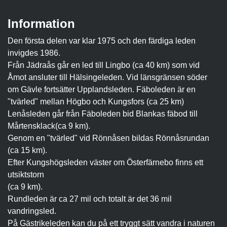
Information
Den första delen var klar 1975 och den färdiga leden
invigdes 1986.
Från Jädraås går en led till Lingbo (ca 40 km) som vid
Åmot ansluter till Hälsingeleden. Vid länsgränsen söder
om Gävle fortsätter Upplandsleden. Fäboleden är en
"tvärled" mellan Högbo och Kungsfors (ca 25 km)
Lenåsleden går från Fäboleden bid Blankas fäbod till
Mårtensklack(ca 9 km).
Genom en "tvärled" vid Rönnåsen bildas Rönnåsrundan
(ca 15 km).
Efter Kungshögsleden väster om Österfärnebo finns ett
utsiktstorn
(ca 9 km).
Rundleden är ca 27 mil och totalt är det 36 mil
vandringsled.
På Gästrikeleden kan du på ett tryggt sätt vandra i naturen