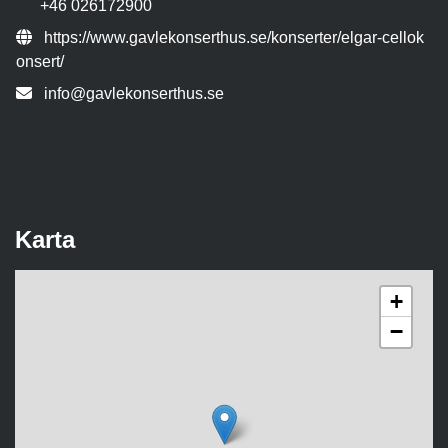
+46 026172900
Evenemangslänk:
https://www.gavlekonserthus.se/konserter/elgar-cellok
onsert/
E-post:
info@gavlekonserthus.se
Karta
+
−