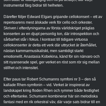
instrumental färg bidrar till helheten.
Därefter följer Edward Elgars gripande cellokonsert – ett av
repertoarens mest älskade verk för cello och orkester.
Skriven i efterdyningarna av första världskriget präglas
konserten av en djupt personlig ton, där introspektion och
sårbarhet står i fokus. I kontrast till tidigare virtuosa
cellokonserter är detta ett verk där uttrycket är återhållet,
nästan kammarmusikaliskt, men samtidigt starkt
emotionellt. Anastasia Kobekina, känd för sin närvaro och
sitt nyanserade spel, ger verket en röst som rör sig mellan
stillhet och intensitet.
Efter paus tar Robert Schumanns symfoni nr 3 – den så
kallade Rhen-symfonin – vid. Verket är inspirerat av
landskapet kring floden Rhen och rymmer både festlighet
och eftertanke. Schumann kombinerar här sin melodiska
fantasi med en rik orkestral väv, där varje sats bidrar till en