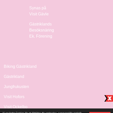
Synas på
Visit Gävle
Gästriklands
Besöksnäring
Ek. Förening
Biking Gästrikland
Gästrikland
Jungfrukusten
Visit Hofors
Visit Ockelbo
Vi använder Cookies för att förbättra din upplevelse, sammanställa statistik