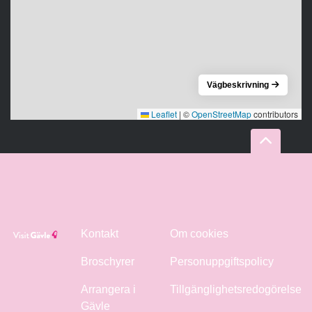
Vägbeskrivning
Leaflet
|
©
OpenStreetMap
contributors
Kontakt
Om cookies
Broschyrer
Personuppgiftspolicy
Arrangera i
Tillgänglighetsredogörelse
Gävle