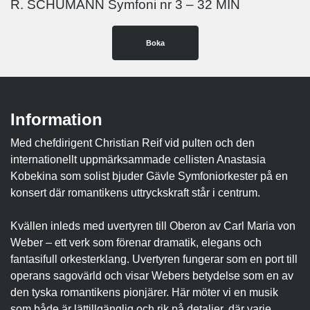
R. SCHUMANN Symfoni nr 3 – 32 MIN
Boka
Information
Med chefdirigent Christian Reif vid pulten och den
internationellt uppmärksammade cellisten Anastasia
Kobekina som solist bjuder Gävle Symfoniorkester på en
konsert där romantikens uttryckskraft står i centrum.
Kvällen inleds med uvertyren till Oberon av Carl Maria von
Weber – ett verk som förenar dramatik, elegans och
fantasifull orkesterklang. Uvertyren fungerar som en port till
operans sagovärld och visar Webers betydelse som en av
den tyska romantikens pionjärer. Här möter vi en musik
som både är lättillgänglig och rik på detaljer, där varje