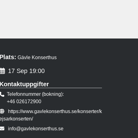
Plats:
Gävle Konserthus
17 Sep 19:00
Kontaktuppgifter
Telefonnummer (bokning)
+46 026172900
Evenemangslänk:
https://www.gavlekonserthus.se/konserter/k
ejsarkonserten/
E-post:
info@gavlekonserthus.se