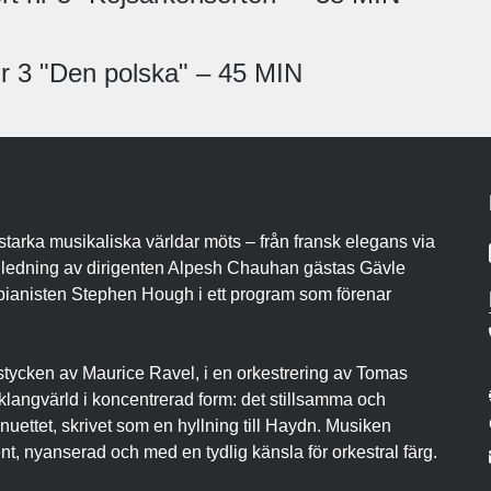
 3 "Den polska" – 45 MIN
tarka musikaliska världar möts – från fransk elegans via
der ledning av dirigenten Alpesh Chauhan gästas Gävle
 pianisten Stephen Hough i ett program som förenar
 stycken av Maurice Ravel, i en orkestrering av Tomas
klangvärld i koncentrerad form: det stillsamma och
nuettet, skrivet som en hyllning till Haydn. Musiken
t, nyanserad och med en tydlig känsla för orkestral färg.