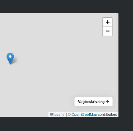
+
−
Vägbeskrivning
Leaflet
|
©
OpenStreetMap
contributors