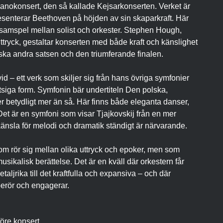
ianokonsert, den så kallade Kejsarkonserten. Verket är
resenterar Beethoven på höjden av sin skaparkraft. Här
a samspel mellan solist och orkester. Stephen Hough,
 uttryck, gestaltar konserten med både kraft och känslighet
riska andra satsen och den triumferande finalen.
vid – ett verk som skiljer sig från hans övriga symfonier
siga form. Symfonin bär undertiteln Den polska,
 betydligt mer än så. Här finns både eleganta danser,
 Det är en symfoni som visar Tjajkovskij från en mer
 känsla för melodi och dramatik ständigt är närvarande.
om rör sig mellan olika uttryck och epoker, men som
usikalisk berättelse. Det är en kväll där orkestern får
etaljrika till det kraftfulla och expansiva – och där
berör och engagerar.
öre konsert.