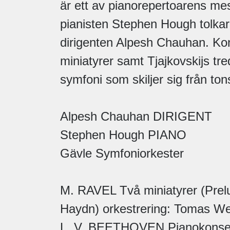
är ett av pianorepertoarens mes
pianisten Stephen Hough tolka
dirigenten Alpesh Chauhan. Ko
miniatyrer samt Tjajkovskijs tr
symfoni som skiljer sig från to
Alpesh Chauhan DIRIGENT
Stephen Hough PIANO
Gävle Symfoniorkester
M. RAVEL Två miniatyrer (Prelu
Haydn) orkestrering: Tomas W
L. V. BEETHOVEN Pianokonsert