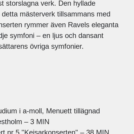
t storslagna verk. Den hyllade
r detta mästerverk tillsammans med
nserten rymmer även Ravels eleganta
edje symfoni – en ljus och dansant
nsättarens övriga symfonier.
dium i a-moll, Menuett tillägnad
estholm – 3 MIN
 nr 5 "Kejsarkonserten" – 38 MIN