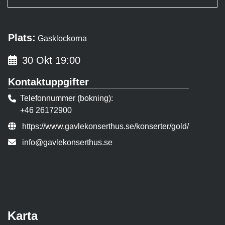
Plats:
Gasklockorna
30 Okt 19:00
Kontaktuppgifter
Telefonnummer (bokning)
+46 26172900
Evenemangslänk:
https://www.gavlekonserthus.se/konserter/gold/
E-post:
info@gavlekonserthus.se
Karta