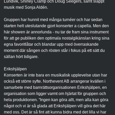
Lundvik, Shirley Clamp och Doug Seegers, samt släppt
musik med Sonja Aldén.
Gruppen har hunnit med många turnéer och har sedan
starten helt uteslutande gjort konserter a capella. Men den
här showen är annorlunda - nu tar de fram sina instrument
för att ge publiken den optimala nostalgikänslan kring sina
egna favoritlåtar och blandar upp med överraskande
moment där sången och rösten står i fokus på ett sätt du
sällan hört tidigare.
Erikshjälpen
Konserten är inte bara en musikalisk upplevelse utan har
också ett större syfte. Northevent AB arrangerar kvällen i
samarbete med barnrättsorganisationen Erikshjälpen, en
organisation som ligger varmt om hjärtat för gruppen och
hela produktionen. “Ingen kan göra allt, men alla kan göra
något och vi är så glada att Erikshjälpen vill göra det här
med oss. Det är så fint att kunna bidra med det lilla vi har