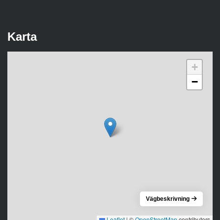
Karta
+
−
Vägbeskrivning
Leaflet
|
©
OpenStreetMap
contributors