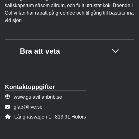
sällskapsrum såsom allrum, och fullt utrustat kök. Boende i
Golfvillan har rabatt på greenfee och tillgång till bastutunna
vid sjön
Bra att veta
Kontaktuppgifter
Webbsida:
www.gulavillanbnb.se
E-post:
gfab@live.se
Adress:
Långnäsvägen 1 , 813 91 Hofors