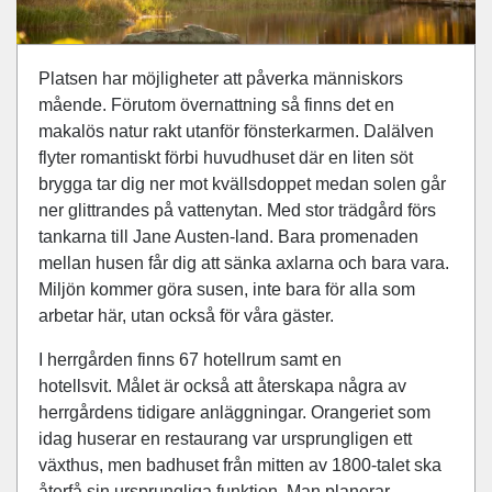
Platsen har möjligheter att påverka människors
mående. Förutom övernattning så finns det en
makalös natur rakt utanför fönsterkarmen. Dalälven
flyter romantiskt förbi huvudhuset där en liten söt
brygga tar dig ner mot kvällsdoppet medan solen går
ner glittrandes på vattenytan. Med stor trädgård förs
tankarna till Jane Austen-land. Bara promenaden
mellan husen får dig att sänka axlarna och bara vara.
Miljön kommer göra susen, inte bara för alla som
arbetar här, utan också för våra gäster.
I herrgården finns 67 hotellrum samt en
hotellsvit. Målet är också att återskapa några av
herrgårdens tidigare anläggningar. Orangeriet som
idag huserar en restaurang var ursprungligen ett
växthus, men badhuset från mitten av 1800-talet ska
återfå sin ursprungliga funktion. Man planerar