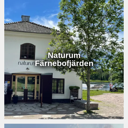
Naturum
Färnebofjärden