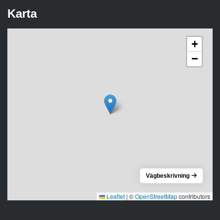
Karta
+
−
Vägbeskrivning
Leaflet
|
©
OpenStreetMap
contributors