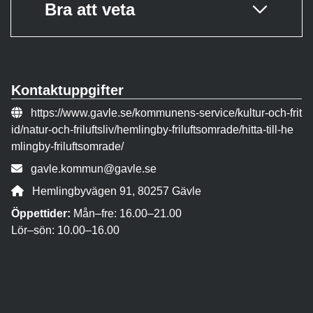
Bra att veta
Kontaktuppgifter
Webbsida:
https://www.gavle.se/kommunens-service/kultur-och-frit
id/natur-och-friluftsliv/hemlingby-friluftsomrade/hitta-till-he
mlingby-friluftsomrade/
E-post:
gavle.kommun@gavle.se
Adress:
Hemlingbyvägen 91, 80257 Gävle
Öppettider:
Mån–fre: 16.00–21.00
Lör–sön: 10.00–16.00