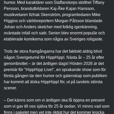
humor. Med karaktärer som Staffanstorps stolthet Tiffany
Persson, brandutbildaren Kaj-Åke Kajan Hansson,
musikvetaren Itzhak Skenström, programledaren Mike
Higgins och världsreportern Morgan Pålsson blandade
Johan och Anders sketcher med folklig igenkänning,
oväntade infall och satir. Serien blev enormt populär och
etablerade komikerna som några av Sveriges roligaste.
Trots de stora framgångarna har det faktiskt aldrig blivit
någon Sverigeturné för HippHipp!. Nästa år – 25 år efter
genombrottet – är det äntligen dags! Hösten 2026 är det
premiär för "HippHipp Live!", en sprakande show som för
första gången tar den humor och galenskap som publiken
har kommit att älska HippHipp! för, ut på landets största
scener.
– Det känns som om vi äntligen ska få öppna en present
som vi gav till oss själva för 25 år sedan. Vi minns vad som
finns i paketet men vet inte riktigt hur det kommer krocka