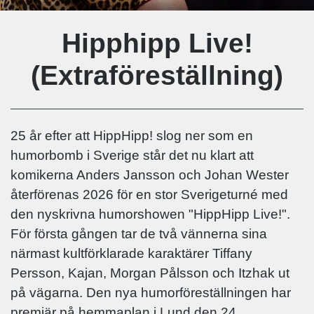
Hipphipp Live!
(Extraföreställning)
25 år efter att HippHipp! slog ner som en
humorbomb i Sverige står det nu klart att
komikerna Anders Jansson och Johan Wester
återförenas 2026 för en stor Sverigeturné med
den nyskrivna humorshowen "HippHipp Live!".
För första gången tar de två vännerna sina
närmast kultförklarade karaktärer Tiffany
Persson, Kajan, Morgan Pålsson och Itzhak ut
på vägarna. Den nya humorföreställningen har
premiär på hemmaplan i Lund den 24