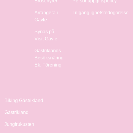
Broschyrer
Personuppgiftspolicy
Arrangera i
Tillgänglighetsredogörelse
Gävle
Synas på
Visit Gävle
Gästriklands
Besöksnäring
Ek. Förening
Biking Gästrikland
Gästrikland
Jungfrukusten