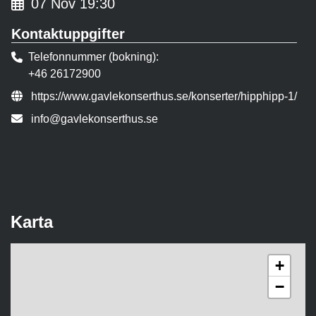
07 Nov 19:30
Kontaktuppgifter
Telefonnummer (bokning)
+46 26172900
Evenemangslänk:
https://www.gavlekonserthus.se/konserter/hipphipp-1/
E-post:
info@gavlekonserthus.se
Karta
+
−