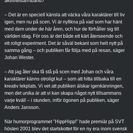
aktivitetsarmband?
– Det är en speciell känsla att väcka våra karaktärer till liv
igen, men nu på scen. Vi är nyfikna på vad som har hänt
med dem under de här åren, och hur de förhåller sig till
världen idag. För oss är det både ett kärt återseende och
ett roligt experiment. Det är såväl bekant som helt nytt på
samma gång – och publiken får följa med på resan, säger
Johan Wester.
– Att jag åter ska få stå på scen med Johan och våra
karaktärer känns otroligt kul – som att hitta tillbaka till en
kreativ lekplats. Vi vet att publiken älskar igenkänningen,
men det unika är att vi kan skapa något nytt tillsammans
varje kväll – i stunden, inför ögonen på publiken, säger
Anders Jansson.
När humorprogrammet "HippHipp!" hade premiär på SVT
hösten 2001 blev det startskottet för en ny era inom svensk