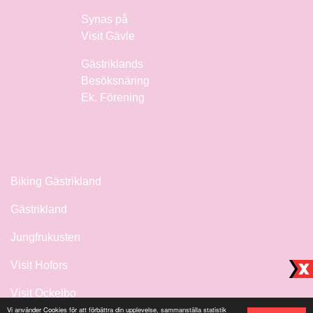
Synas på
Visit Gävle
Gästriklands
Besöksnäring
Ek. Förening
Biking Gästrikland
Gästrikland
Jungfrukusten
Visit Hofors
Visit Ockelbo
Vi använder Cookies för att förbättra din upplevelse, sammanställa statistik