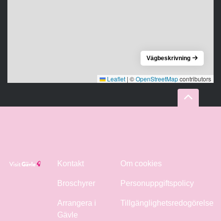
Vägbeskrivning
Leaflet
|
©
OpenStreetMap
contributors
Kontakt
Om cookies
Broschyrer
Personuppgiftspolicy
Arrangera i
Tillgänglighetsredogörelse
Gävle