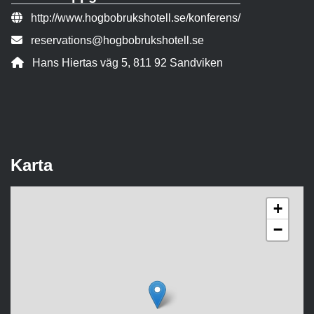
Webbsida:
http://www.hogbobrukshotell.se/konferens/
E-post:
reservations@hogbobrukshotell.se
Adress:
Hans Hiertas väg 5, 811 92 Sandviken
Karta
+
−