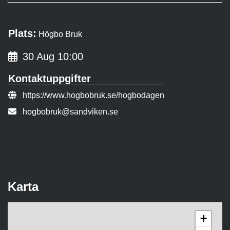
Plats:
Högbo Bruk
30 Aug 10:00
Kontaktuppgifter
Evenemangslänk:
https://www.hogbobruk.se/hogbodagen
E-post:
hogbobruk@sandviken.se
Karta
+