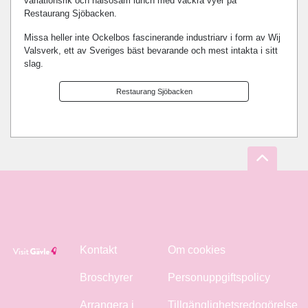
variationsrik och hälsosam lunch med vackra vyer på
Restaurang Sjöbacken.
Missa heller inte Ockelbos fascinerande industriarv i form av Wij
Valsverk, ett av Sveriges bäst bevarande och mest intakta i sitt
slag.
Restaurang Sjöbacken
Kontakt
Om cookies
Broschyrer
Personuppgiftspolicy
Arrangera i
Tillgänglighetsredogörelse