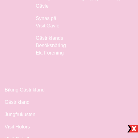
Gävle
Synas på
Visit Gävle
Gästriklands
Besöksnäring
Ek. Förening
Biking Gästrikland
Gästrikland
Jungfrukusten
Visit Hofors