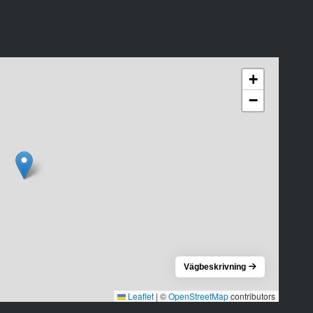
+
−
Vägbeskrivning
Leaflet
|
©
OpenStreetMap
contributors