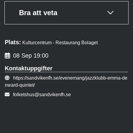
Bra att veta
Plats:
Kulturcentrum - Restaurang Bolaget
08 Sep 19:00
Kontaktuppgifter
Evenemangslänk:
https://sandvikenfh.se/evenemang/jazzklubb-emma-de
nward-quintet/
E-post:
folketshus@sandvikenfh.se