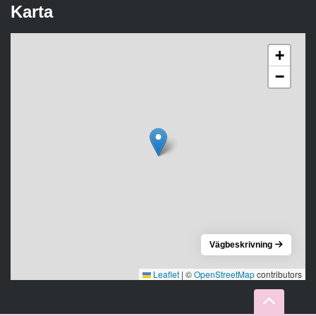
Karta
+
−
Vägbeskrivning
Leaflet
|
©
OpenStreetMap
contributors