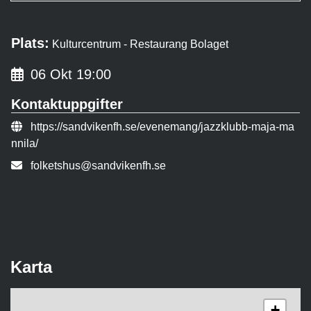
Plats:
Kulturcentrum - Restaurang Bolaget
06 Okt 19:00
Kontaktuppgifter
Evenemangslänk:
https://sandvikenfh.se/evenemang/jazzklubb-maja-ma
nnila/
E-post:
folketshus@sandvikenfh.se
Karta
+