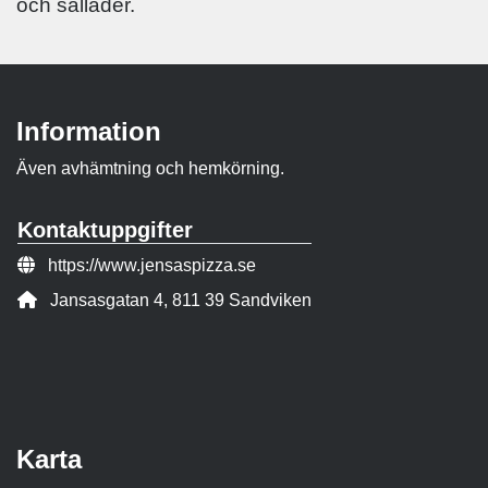
och sallader.
Information
Även avhämtning och hemkörning.
Kontaktuppgifter
Webbsida:
https://www.jensaspizza.se
Adress:
Jansasgatan 4, 811 39 Sandviken
Karta