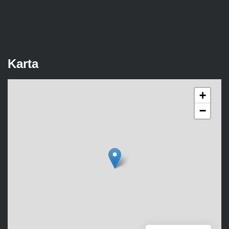
Karta
+
−