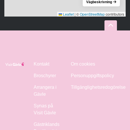
Vägbeskrivning
Leaflet
|
©
OpenStreetMap
contributors
Kontakt
Om cookies
Broschyrer
Personuppgiftspolicy
Arrangera i
Tillgänglighetsredogörelse
Gävle
Synas på
Visit Gävle
Gästriklands