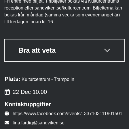
Fri entré med biljett, Fribiljetter bokas via Kulturcentrums
reception eller sandviken.se/kulturcentrum. Biljetterna kan
bokas från måndag (samma vecka som evenemanget är)
till fredagen innan kl. 16.
Bra att veta
Plats:
Kulturcentrum - Trampolin
22 Dec 10:00
Kontaktuppgifter
Evenemangslänk:
https://www.facebook.com/events/1337103111901501
E-post:
lina.fardig@sandviken.se