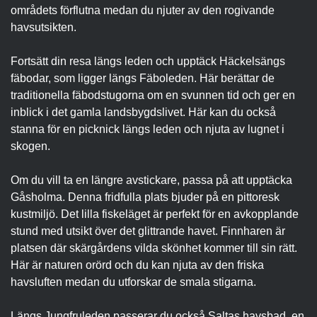
områdets förflutna medan du njuter av den rogivande
havsutsikten.
Fortsätt din resa längs leden och upptäck Häckelsängs
fäbodar, som ligger längs Fäboleden. Här berättar de
traditionella fäbodstugorna om en svunnen tid och ger en
inblick i det gamla landsbygdslivet. Här kan du också
stanna för en picknick längs leden och njuta av lugnet i
skogen.
Om du vill ta en längre avstickare, passa på att upptäcka
Gåsholma. Denna fridfulla plats bjuder på en pittoresk
kustmiljö. Det lilla fiskeläget är perfekt för en avkopplande
stund med utsikt över det glittrande havet. Finnharen är
platsen där skärgårdens vilda skönhet kommer till sin rätt.
Här är naturen orörd och du kan njuta av den friska
havsluften medan du utforskar de smala stigarna.
Längs Jungfruleden passerar du också Saltas havsbad, en