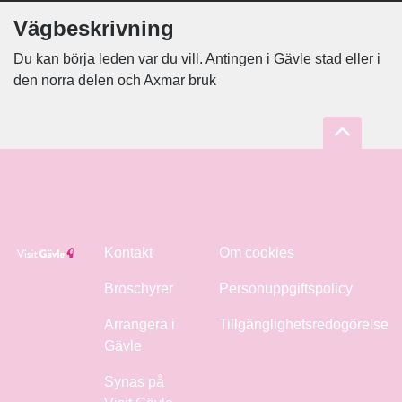
Vägbeskrivning
Du kan börja leden var du vill. Antingen i Gävle stad eller i
den norra delen och Axmar bruk
Kontakt
Om cookies
Broschyrer
Personuppgiftspolicy
Arrangera i
Tillgänglighetsredogörelse
Gävle
Synas på