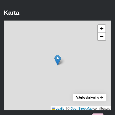
Karta
+
−
Vägbeskrivning
Leaflet
|
©
OpenStreetMap
contributors