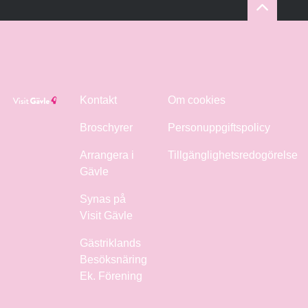
Kontakt
Om cookies
Broschyrer
Personuppgiftspolicy
Arrangera i
Tillgänglighetsredogörelse
Gävle
Synas på
Visit Gävle
Gästriklands
Besöksnäring
Ek. Förening