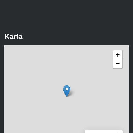
Karta
+
−