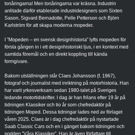
tonåringarna! Men tonåringarna var kräsna. Industrin
anlitade därför etablerade industridesigners som Sixten
Sason, Sigvard Bernadotte, Pelle Petterson och Björn
Karlström för att skapa moderna mopeder.
I ”Mopeden – en svensk designhistoria” lyfts mopeden för
första gången in i ett designhistoriskt ljus, i en kontext med
samtida föremål och en direkt koppling till kända
formgivare.
Bakom utställningen står Claes Johansson (f. 1967),
fotograf och journalist med inriktning på motorhistoria. Han
har varit yrkesverksam sedan 1980-talet på Sveriges
ledande motortidskrifter. I dag är han frilans efter 19 år på
tidningen Klassiker och tio år som chefredaktör på
tidningen Moped. Dessa tidningar lades ned av förlaget
våren 2025. Claes är i dag chefredaktör på nystartade
Saab Classic Cars och en i gänget bakom tidningen och
podden ”Våra Klassiker”. Han är även författare till