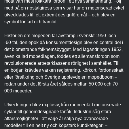
möta vårt mest folkkära fordon i ett nytt sammanhang. Följ
med på en nostalgiresa som visar hur en motoriserad cykel
utvecklades till ett extremt designföremål – och blev en
symbol för fart och framtid.
Historien om mopeden tar avstamp i svenskt 1950- och
-60-tal, den epok då konsumentdesign blev en central del i
det blomstrande folkhemsbygget. Med lagändringen 1952,
även kallad mopedlagen, föddes ett allemansfordon som
revolutionerade arbetarklassens rörlighet i samhället. Till
en början krävdes varken registrering, körkort, fordonsskatt
eller försäkring och Sverige upplevde en mopedboom –
redan under det första året såldes mellan 50 000 och 70
000 mopeder.
Utvecklingen blev explosiv, från rudimentärt motoriserade
cyklar till genomdesignade fartåk. Industrin såg stora
affärsmöjligheter i att varje år sälja nya avancerade
modeller till en helt ny och köpstark kundkategori –