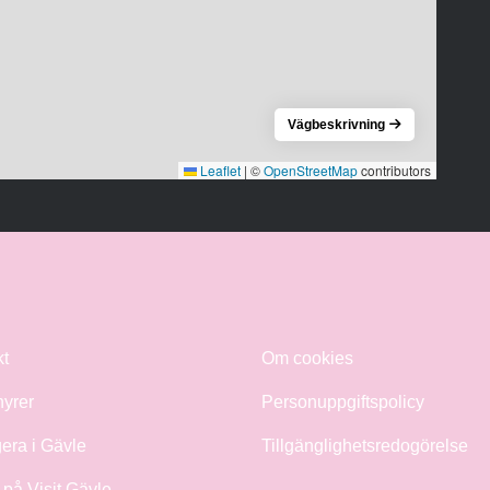
Vägbeskrivning
Leaflet
|
©
OpenStreetMap
contributors
kt
Om cookies
hyrer
Personuppgiftspolicy
era i Gävle
Tillgänglighetsredogörelse
på Visit Gävle