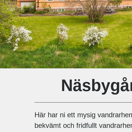
Näsbygår
Här har ni ett mysig vandrarhem
bekvämt och fridfullt vandrarh