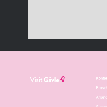
Konta
Brosc
Arrang
Synas 