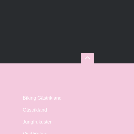
Biking Gästrikland
Gästrikland
Jungfrukusten
Visit Hofors