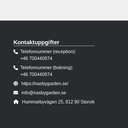
Kontaktuppgifter
Telefonnummer (reception)
+46 700440974
Telefonnummer (bokning)
+46 700440974
Webbsida:
https://nasbygarden.se/
E-post:
info@nasbygarden.se
Adress:
Hammarbyvägen 25, 812 90 Storvik