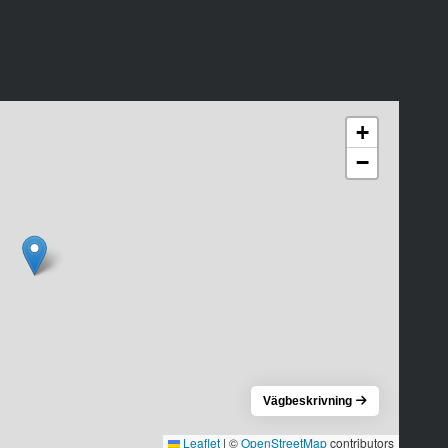
+
−
Vägbeskrivning
Leaflet
|
©
OpenStreetMap
contributors