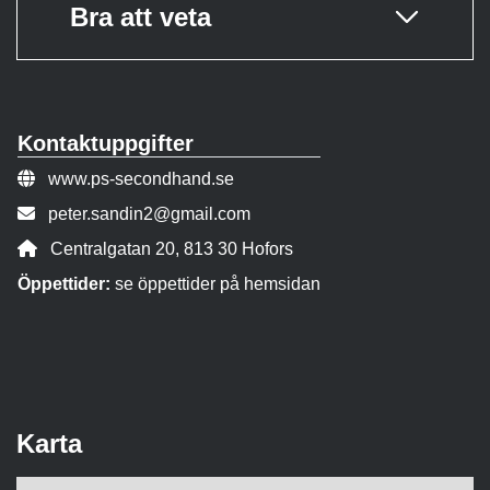
Bra att veta
Kontaktuppgifter
Webbsida:
www.ps-secondhand.se
E-post:
peter.sandin2@gmail.com
Adress:
Centralgatan 20, 813 30 Hofors
Öppettider:
se öppettider på hemsidan
Karta