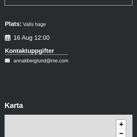
Plats:
Valls hage
16 Aug 12:00
Kontaktuppgifter
E-post:
annakberglund@me.com
Karta
+
−