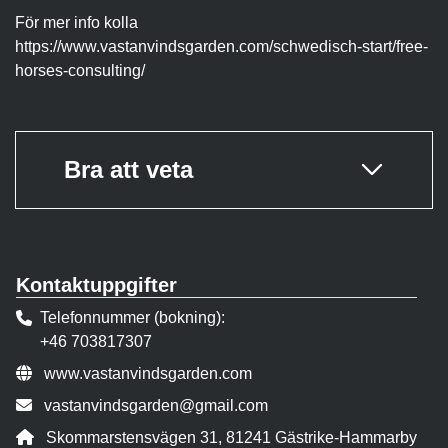
För mer info kolla
https://www.vastanvindsgarden.com/schwedisch-start/free-
horses-consulting/
Bra att veta
Kontaktuppgifter
Telefonnummer (bokning)
+46 703817307
Webbsida:
www.vastanvindsgarden.com
E-post:
vastanvindsgarden@gmail.com
Adress:
Skommarstensvägen 31, 81241 Gästrike-Hammarby